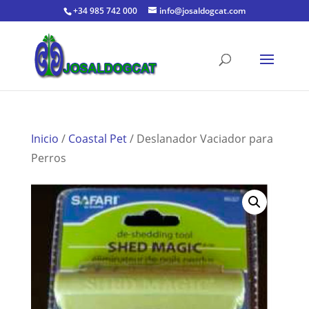
+34 985 742 000
info@josaldogcat.com
Inicio
/
Coastal Pet
/ Deslanador Vaciador para
Perros