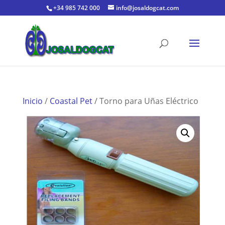
+34 985 742 000
info@josaldogcat.com
Inicio
/
Coastal Pet
/ Torno para Uñas Eléctrico