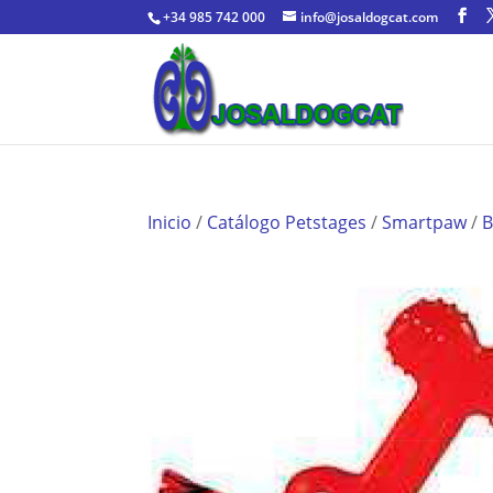
+34 985 742 000
info@josaldogcat.com
Inicio
/
Catálogo Petstages
/
Smartpaw
/
B