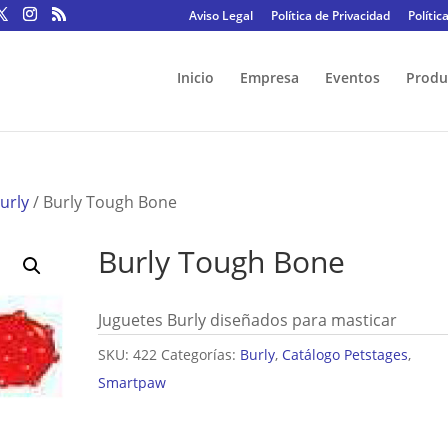
Aviso Legal
Política de Privacidad
Polític
Inicio
Empresa
Eventos
Produ
urly
/ Burly Tough Bone
Burly Tough Bone
Juguetes Burly diseñados para masticar
SKU:
422
Categorías:
Burly
,
Catálogo Petstages
,
Smartpaw