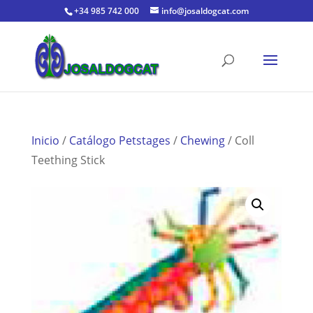
+34 985 742 000
info@josaldogcat.com
Inicio
/
Catálogo Petstages
/
Chewing
/ Coll
Teething Stick