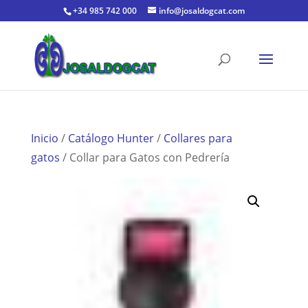
+34 985 742 000
info@josaldogcat.com
Inicio
/
Catálogo Hunter
/
Collares para
gatos
/ Collar para Gatos con Pedrería