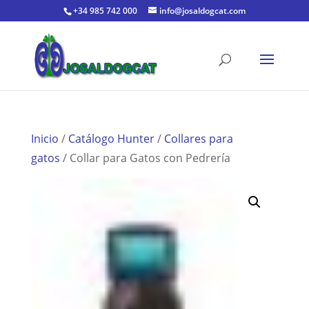
+34 985 742 000
info@josaldogcat.com
Inicio
/
Catálogo Hunter
/
Collares para
gatos
/ Collar para Gatos con Pedrería