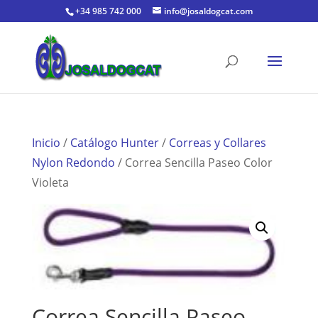
+34 985 742 000
info@josaldogcat.com
Inicio
/
Catálogo Hunter
/
Correas y Collares
Nylon Redondo
/ Correa Sencilla Paseo Color
Violeta
Correa Sencilla Paseo