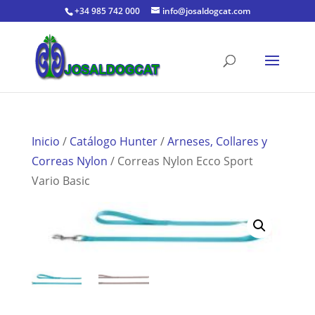
+34 985 742 000
info@josaldogcat.com
Inicio
/
Catálogo Hunter
/
Arneses, Collares y
Correas Nylon
/ Correas Nylon Ecco Sport
Vario Basic