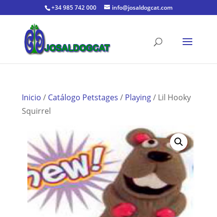
+34 985 742 000
info@josaldogcat.com
Inicio
/
Catálogo Petstages
/
Playing
/ Lil Hooky
Squirrel