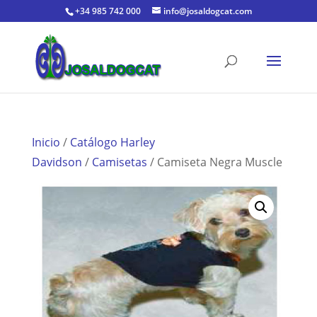
+34 985 742 000
info@josaldogcat.com
Inicio
/
Catálogo Harley
Davidson
/
Camisetas
/ Camiseta Negra Muscle