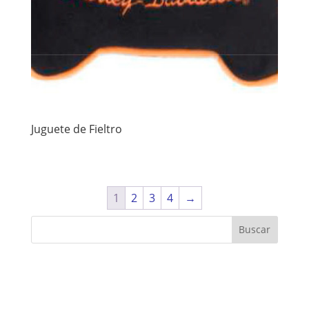
Juguete de Fieltro
1
2
3
4
→