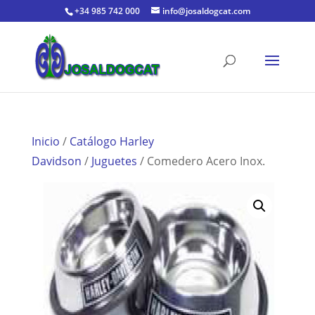
+34 985 742 000
info@josaldogcat.com
Inicio
/
Catálogo Harley
Davidson
/
Juguetes
/ Comedero Acero Inox.