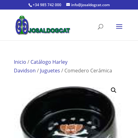
+34 985 742 000
info@josaldogcat.com
Inicio
/
Catálogo Harley
Davidson
/
Juguetes
/ Comedero Cerámica