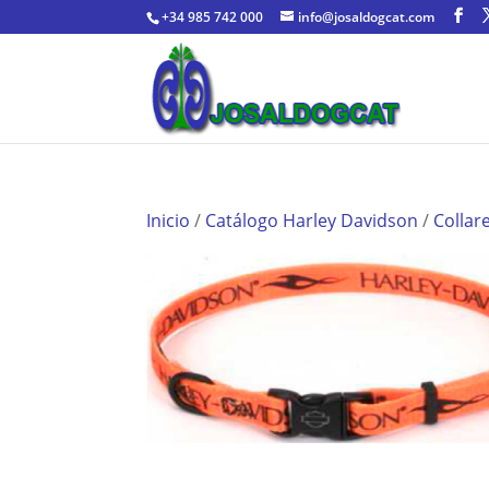
+34 985 742 000
info@josaldogcat.com
Inicio
/
Catálogo Harley Davidson
/
Collar