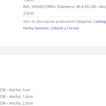
1,6cm
Ref.: HD6921ORN / Diámetro: 45 A 65 CM – An
2,5cm
SKU:
En descripcion producto10
Categorías:
Catálog
Harley Davidson
,
Collares y Correas
 CM – Ancho: 1cm
 CM – Ancho: 1,6cm
 CM – Ancho: 2,5cm