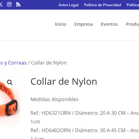
Aviso Legal
Política de Privacidad
Polític
Inicio
Empresa
Eventos
Produ
es y Correas
/ Collar de Nylon
Collar de Nylon
Medidas disponibles
Ref.: HD6321ORN / Diámetro: 20 A 30 CM – An
1cm
Ref.: HD6402ORN / Diámetro: 30 A 45 CM – An