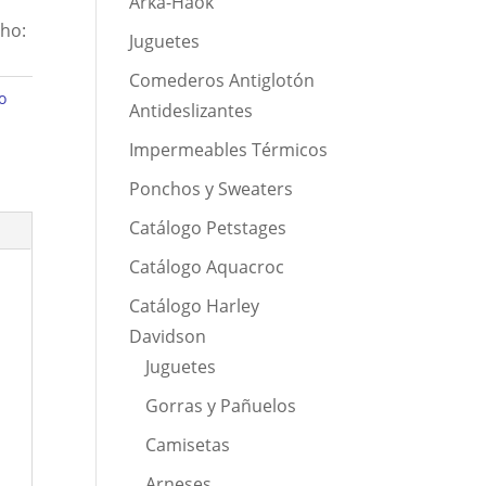
Arka-Haok
cho:
Juguetes
Comederos Antiglotón
o
Antideslizantes
Impermeables Térmicos
Ponchos y Sweaters
Catálogo Petstages
Catálogo Aquacroc
Catálogo Harley
Davidson
Juguetes
Gorras y Pañuelos
Camisetas
Arneses