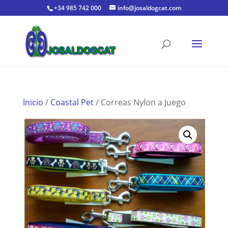
+34 985 742 000
info@josaldogcat.com
Inicio
/
Coastal Pet
/ Correas Nylon a Juego